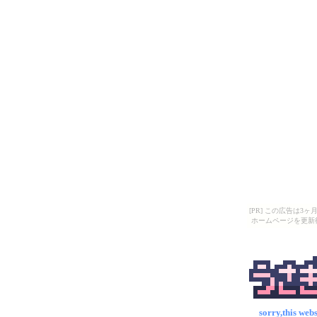
[PR] この広告は
ホームページを更新
sorry,this webs