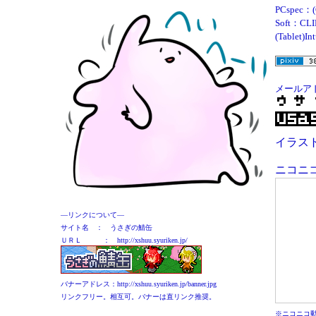
PCspec：(C
Soft：CLIP
(Tablet)In
メールア
イラス
ニコニ
―リンクについて―
サイト名 ： うさぎの鯖缶
ＵＲＬ ： http://xshuu.syuriken.jp/
バナーアドレス：http://xshuu.syuriken.jp/banner.jpg
リンクフリー。相互可。バナーは直リンク推奨。
※ニコニコ