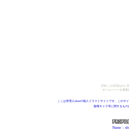
[PR] この広告は
ホームページを更新
ここは管理人shuuの個人イラストサイトです。このサ
版権キャラ等に関するもの
Name：s